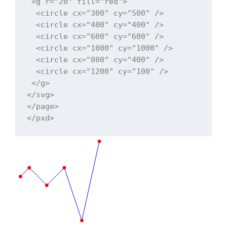
 <g r="20" fill="red">

  <circle cx="300" cy="500" />

  <circle cx="400" cy="400" />

  <circle cx="600" cy="600" />

  <circle cx="1000" cy="1000" />

  <circle cx="800" cy="400" />

  <circle cx="1200" cy="100" />

 </g>

</svg>

</page>
