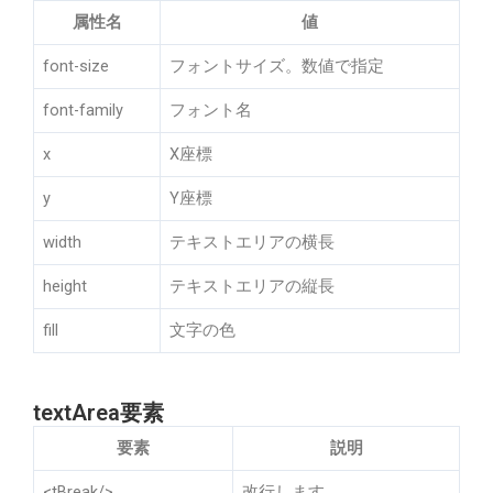
属性名
値
font-size
フォントサイズ。数値で指定
font-family
フォント名
x
X座標
y
Y座標
width
テキストエリアの横長
height
テキストエリアの縦長
fill
文字の色
textArea要素
要素
説明
<tBreak/>
改行します