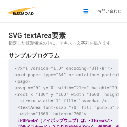
お問い合わせ
SVG textArea要素
指定した矩形領域の中に、テキスト文字列を描きます。
サンプルプログラム
<?xml version="1.0" encoding="UTF-8"?>

<pxd paper-type="A4" orientation="portrait">
<page>

<svg x="0" y="0" width="21cm" height="29.7cm
<rect x="100" y="100" width="1600" height="7
  stroke-width="1" fill="lavender"/>

<textArea
 font-size="70" fill="purple" x="1
  width="1600" height="700">

iPOPWeb®（アイポップウェブ）は、<tBreak/>
